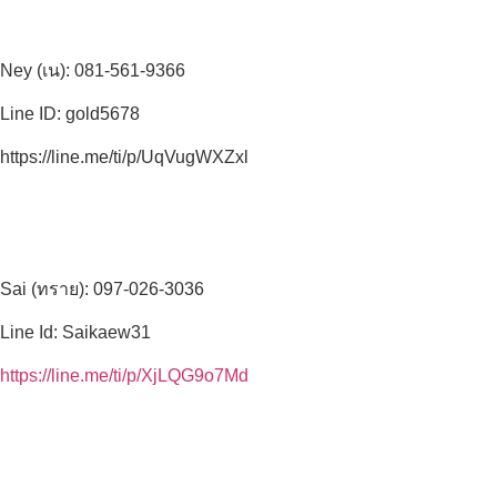
Ney (เน): 081-561-9366
Line ID: gold5678
https://line.me/ti/p/UqVugWXZxl
Sai (ทราย): 097-026-3036
Line Id: Saikaew31
https://line.me/ti/p/XjLQG9o7Md