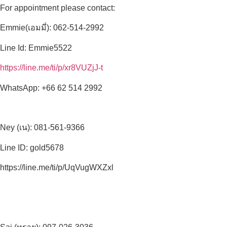
For appointment please contact:
Emmie(เอมมี่): 062-514-2992
Line Id: Emmie5522
https://line.me/ti/p/xr8VUZjJ-t
WhatsApp: +66 62 514 2992
Ney (เน): 081-561-9366
Line ID: gold5678
https://line.me/ti/p/UqVugWXZxl