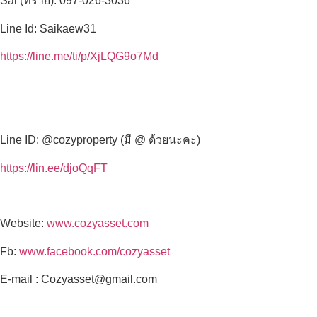
Sai (ทราย): 097-026-3036
Line Id: Saikaew31
https://line.me/ti/p/XjLQG9o7Md
Line ID: @cozyproperty (มี @ ด้วยนะคะ)
https://lin.ee/djoQqFT
Website:
www.cozyasset.com
Fb:
www.facebook.com/cozyasset
E-mail : Cozyasset@gmail.com