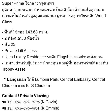
Super Prime
ใจกลางกรุงเทพฯ
ยูนิตหายาก ขนาด
2
ห้องนอน พร้อม
3
ห้องน้ำ บนชั้นสูง มอบ
ความเป็นส่วนตัวสูงสุดและมาตรฐานการอยู่อาศัยระดับ
World-
Class
•
พื้นที่ใช้สอย
143.68
ตร
.
ม
.
• 2
ห้องนอน
3
ห้องน้ำ
•
ชั้น
23
• Private Lift Access
• Ultra Luxury Residence
ระดับ
Flagship
ของย่านหลังสวน
•
เหมาะสำหรับผู้บริหาร นักลงทุน และผู้ที่มองหาทรัพย์สินระดับ
Trophy Asset
📍
Langsuan
ใกล้
Lumpini Park, Central Embassy, Central
Chidlom
และ
BTS Chidlom
Contact / Private Viewing
📲
𝐓𝐞𝐥
:
𝟎𝟗𝟔
–
𝟔𝟗𝟐
–
𝟗𝟕𝟗𝟔
(K.Gavin)
📲
𝐓𝐞𝐥
:
𝟎𝟗𝟓
–
𝟓𝟗𝟔
–
𝟒𝟗𝟓𝟏
(K.Emmie)