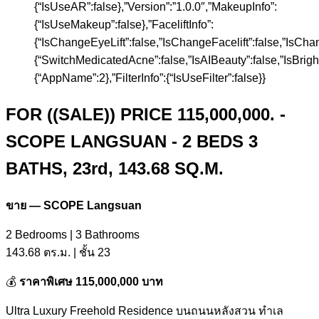
{“IsUseAR”:false},”Version”:”1.0.0″,”MakeupInfo”:
{“IsUseMakeup”:false},”FaceliftInfo”:
{“IsChangeEyeLift”:false,”IsChangeFacelift”:false,”IsCh
{“SwitchMedicatedAcne”:false,”IsAIBeauty”:false,”IsBrigh
{“AppName”:2},”FilterInfo”:{“IsUseFilter”:false}}
FOR ((SALE)) PRICE 115,000,000. -
SCOPE LANGSUAN - 2 BEDS 3
BATHS, 23rd, 143.68 SQ.M.
ขาย
— SCOPE Langsuan
2 Bedrooms | 3 Bathrooms
143.68
ตร
.
ม
. |
ชั้น
23
💰
ราคาพิเศษ
115,000,000
บาท
Ultra Luxury Freehold Residence
บนถนนหลังสวน ทำเล