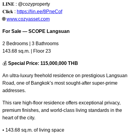
𝐋𝐈𝐍𝐄
: @cozyproperty
𝐂𝐥𝐢𝐜𝐤
:
https://lin.ee/8PneCof
🌐
www.cozyasset.com
For Sale — SCOPE Langsuan
2 Bedrooms | 3 Bathrooms
143.68 sq.m. | Floor 23
💰
Special Price: 115,000,000 THB
An ultra-luxury freehold residence on prestigious Langsuan
Road, one of Bangkok’s most sought-after super-prime
addresses.
This rare high-floor residence offers exceptional privacy,
premium finishes, and world-class living standards in the
heart of the city.
• 143.68 sq.m. of living space