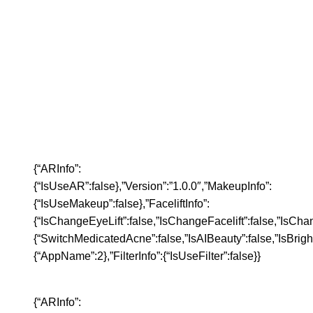
{“ARInfo”:
{“IsUseAR”:false},”Version”:”1.0.0″,”MakeupInfo”:
{“IsUseMakeup”:false},”FaceliftInfo”:
{“IsChangeEyeLift”:false,”IsChangeFacelift”:false,”IsCh
{“SwitchMedicatedAcne”:false,”IsAIBeauty”:false,”IsBrigh
{“AppName”:2},”FilterInfo”:{“IsUseFilter”:false}}
{“ARInfo”: