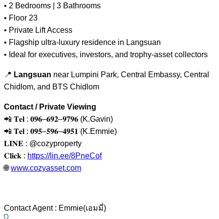
• 2 Bedrooms | 3 Bathrooms
• Floor 23
• Private Lift Access
• Flagship ultra-luxury residence in Langsuan
• Ideal for executives, investors, and trophy-asset collectors
📍
Langsuan
near Lumpini Park, Central Embassy, Central
Chidlom, and BTS Chidlom
Contact / Private Viewing
📲
𝐓𝐞𝐥
:
𝟎𝟗𝟔
–
𝟔𝟗𝟐
–
𝟗𝟕𝟗𝟔
(K.Gavin)
📲
𝐓𝐞𝐥
:
𝟎𝟗𝟓
–
𝟓𝟗𝟔
–
𝟒𝟗𝟓𝟏
(K.Emmie)
𝐋𝐈𝐍𝐄
: @cozyproperty
𝐂𝐥𝐢𝐜𝐤
:
https://lin.ee/8PneCof
🌐
www.cozyasset.com
Contact Agent : Emmie(เอมมี่)