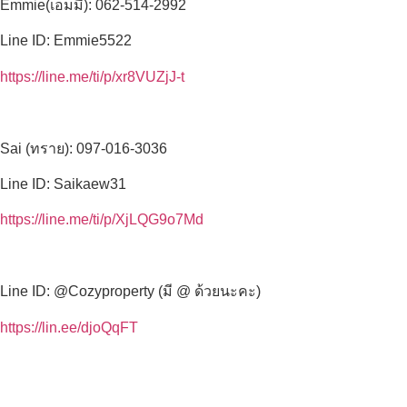
Emmie(เอมมี่): 062-514-2992
Line ID: Emmie5522
https://line.me/ti/p/xr8VUZjJ-t
Sai (ทราย): 097-016-3036
Line ID: Saikaew31
https://line.me/ti/p/XjLQG9o7Md
Line ID: @Cozyproperty (มี @ ด้วยนะคะ)
https://lin.ee/djoQqFT