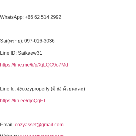
WhatsApp: +66 62 514 2992
Sai(ทราย): 097-016-3036
Line ID: Saikaew31
https://line.me/ti/p/XjLQG9o7Md
Line Id: @cozyproperty (มี @ ด้วยนะคะ)
https://lin.ee/djoQqFT
Email:
cozyasset@gmail.com