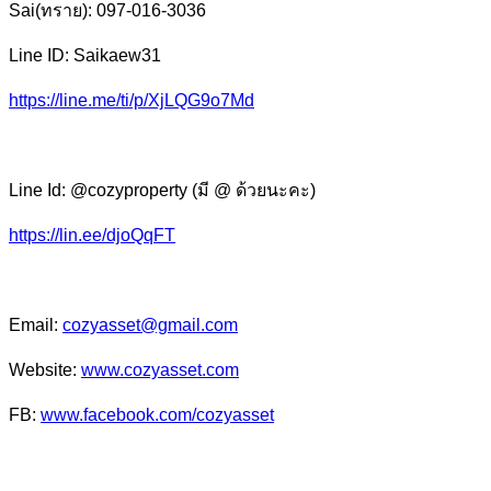
Sai(ทราย): 097-016-3036
Line ID: Saikaew31
https://line.me/ti/p/XjLQG9o7Md
Line Id: @cozyproperty (มี @ ด้วยนะคะ)
https://lin.ee/djoQqFT
Email:
cozyasset@gmail.com
Website:
www.cozyasset.com
FB:
www.facebook.com/cozyasset