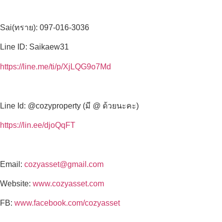
Sai(ทราย): 097-016-3036
Line ID: Saikaew31
https://line.me/ti/p/XjLQG9o7Md
Line Id: @cozyproperty (มี @ ด้วยนะคะ)
https://lin.ee/djoQqFT
Email:
cozyasset@gmail.com
Website:
www.cozyasset.com
FB:
www.facebook.com/cozyasset