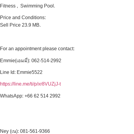
Fitness , Swimming Pool.
Price and Conditions:
Sell Price 23.9 MB.
For an appointment please contact:
Emmie(เอมมี่): 062-514-2992
Line Id: Emmie5522
https://line.me/ti/p/xr8VUZjJ-t
WhatsApp: +66 62 514 2992
Ney (เน): 081-561-9366