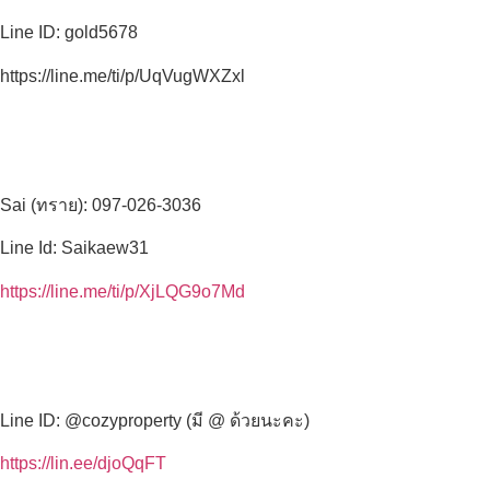
Line ID: gold5678
https://line.me/ti/p/UqVugWXZxl
Sai (ทราย): 097-026-3036
Line Id: Saikaew31
https://line.me/ti/p/XjLQG9o7Md
Line ID: @cozyproperty (มี @ ด้วยนะคะ)
https://lin.ee/djoQqFT