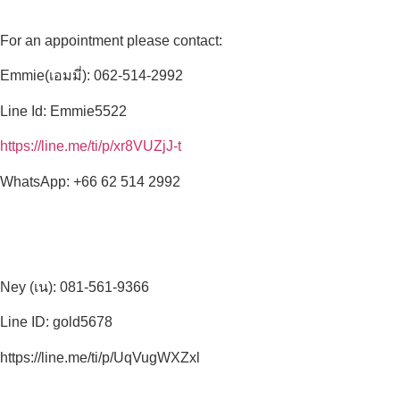
For an appointment please contact:
Emmie(เอมมี่): 062-514-2992
Line Id: Emmie5522
https://line.me/ti/p/xr8VUZjJ-t
WhatsApp: +66 62 514 2992
Ney (เน): 081-561-9366
Line ID: gold5678
https://line.me/ti/p/UqVugWXZxl