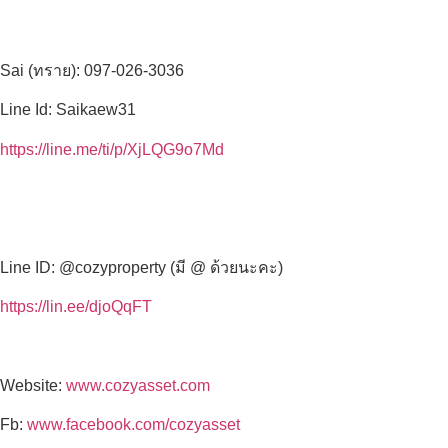
Sai (ทราย): 097-026-3036
Line Id: Saikaew31
https://line.me/ti/p/XjLQG9o7Md
Line ID: @cozyproperty (มี @ ด้วยนะคะ)
https://lin.ee/djoQqFT
Website:
www.cozyasset.com
Fb:
www.facebook.com/cozyasset