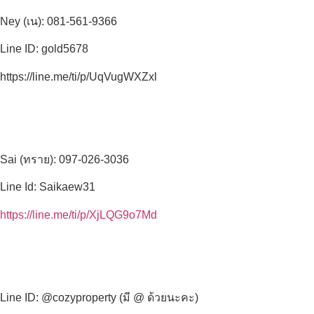
Ney (เน): 081-561-9366
Line ID: gold5678
https://line.me/ti/p/UqVugWXZxl
Sai (ทราย): 097-026-3036
Line Id: Saikaew31
https://line.me/ti/p/XjLQG9o7Md
Line ID: @cozyproperty (มี @ ด้วยนะคะ)