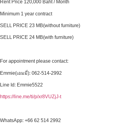
Rent Price 120,000 Baht / Month
Minimum 1 year contract
SELL PRICE 23 MB(without furniture)
SELL PRICE 24 MB(with furniture)
For appointment please contact:
Emmie(เอมมี่): 062-514-2992
Line Id: Emmie5522
https://line.me/ti/p/xr8VUZjJ-t
WhatsApp: +66 62 514 2992